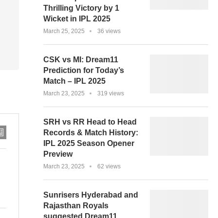
Thrilling Victory by 1
Wicket in IPL 2025
March 25, 2025
36 views
CSK vs MI: Dream11
Prediction for Today’s
Match – IPL 2025
March 23, 2025
319 views
SRH vs RR Head to Head
Records & Match History:
IPL 2025 Season Opener
Preview
March 23, 2025
62 views
Sunrisers Hyderabad and
Rajasthan Royals
suggested Dream11