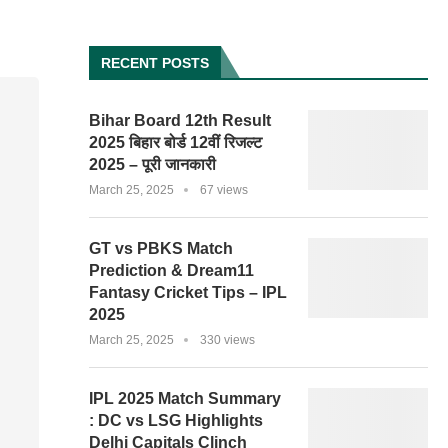
RECENT POSTS
Bihar Board 12th Result
2025 बिहार बोर्ड 12वीं रिजल्ट
2025 – पूरी जानकारी
March 25, 2025
67 views
GT vs PBKS Match
Prediction & Dream11
Fantasy Cricket Tips – IPL
2025
March 25, 2025
330 views
IPL 2025 Match Summary
: DC vs LSG Highlights
Delhi Capitals Clinch