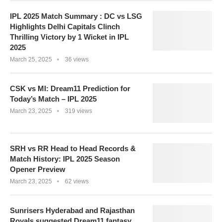
IPL 2025 Match Summary : DC vs LSG
Highlights Delhi Capitals Clinch
Thrilling Victory by 1 Wicket in IPL
2025
March 25, 2025
36 views
CSK vs MI: Dream11 Prediction for
Today’s Match – IPL 2025
March 23, 2025
319 views
SRH vs RR Head to Head Records &
Match History: IPL 2025 Season
Opener Preview
March 23, 2025
62 views
Sunrisers Hyderabad and Rajasthan
Royals suggested Dream11 fantasy