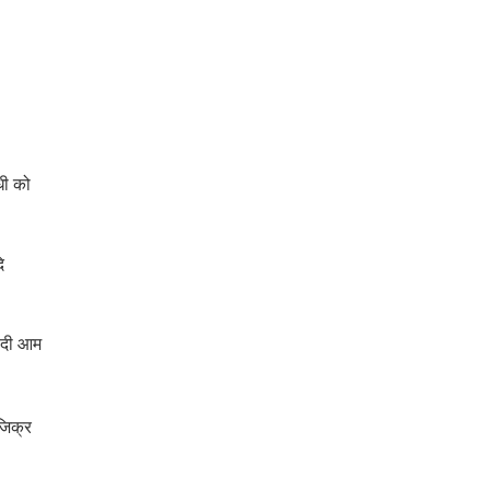
धी को
ि
यादी आम
जिक्र