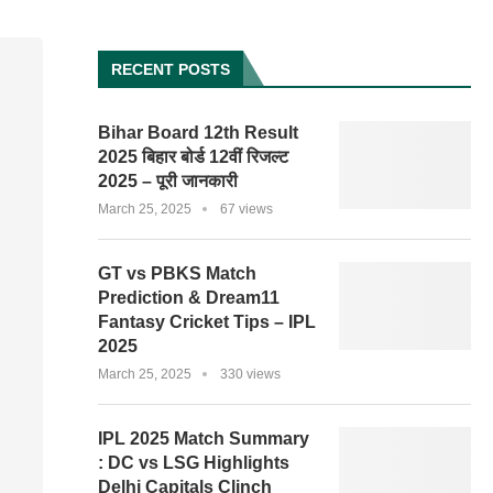
RECENT POSTS
Bihar Board 12th Result
2025 बिहार बोर्ड 12वीं रिजल्ट
2025 – पूरी जानकारी
March 25, 2025
67 views
GT vs PBKS Match
Prediction & Dream11
Fantasy Cricket Tips – IPL
2025
March 25, 2025
330 views
IPL 2025 Match Summary
: DC vs LSG Highlights
Delhi Capitals Clinch