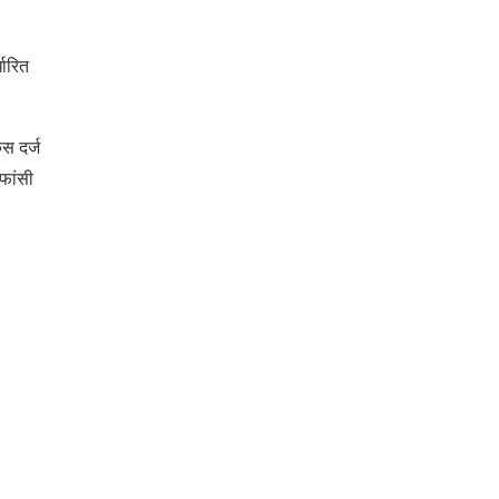
धारित
ेस दर्ज
 फांसी