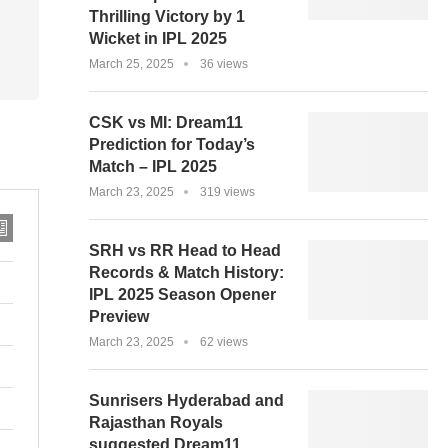
Thrilling Victory by 1
Wicket in IPL 2025
March 25, 2025
36 views
CSK vs MI: Dream11
Prediction for Today’s
Match – IPL 2025
March 23, 2025
319 views
SRH vs RR Head to Head
Records & Match History:
IPL 2025 Season Opener
Preview
March 23, 2025
62 views
Sunrisers Hyderabad and
Rajasthan Royals
suggested Dream11