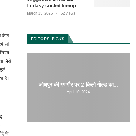
fantasy cricket lineup
March 23, 2025
52 views
प केस
EDITORS’ PICKS
आरपीसी
िनियम
वा जैसे
पहले
या है।
जोधपुर की गणगौर पर 2 किलो गोल्ड का...
।
April 10, 2024
ई
े
ोई भी