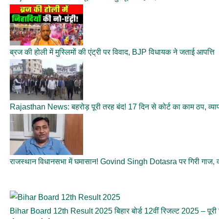
ब्रज की होली में मुस्लिमों की एंट्री पर विवाद, BJP विधायक ने जताई आपत्ति
Rajasthan News: बहरोड़ पूरी तरह बंद! 17 दिन से कोर्ट का काम ठप, व्या
राजस्थान विधानसभा में घमासान! Govind Singh Dotasra पर गिरी गाज, क
Bihar Board 12th Result 2025 बिहार बोर्ड 12वीं रिजल्ट 2025 – पूरी