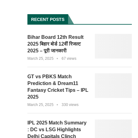
RECENT POSTS
Bihar Board 12th Result
2025 बिहार बोर्ड 12वीं रिजल्ट
2025 – पूरी जानकारी
March 25, 2025
67 views
GT vs PBKS Match
Prediction & Dream11
Fantasy Cricket Tips – IPL
2025
March 25, 2025
330 views
IPL 2025 Match Summary
: DC vs LSG Highlights
Delhi Capitals Clinch