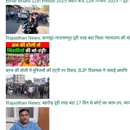
Bihar Board 12th Result 2025 बिहार बोर्ड 12वीं रिजल्ट 2025 – पूरी
Rajasthan News: बानसूर-नारायणपुर पूरी तरह बंद! जिला न्यायालय की मा
ब्रज की होली में मुस्लिमों की एंट्री पर विवाद, BJP विधायक ने जताई आपत्ति
Rajasthan News: बहरोड़ पूरी तरह बंद! 17 दिन से कोर्ट का काम ठप, व्या