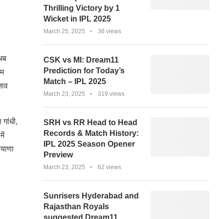
Thrilling Victory by 1
Wicket in IPL 2025
March 25, 2025
36 views
 अब
CSK vs MI: Dream11
Prediction for Today’s
एम
Match – IPL 2025
नाव
March 23, 2025
319 views
 गांधी,
SRH vs RR Head to Head
Records & Match History:
ें
IPL 2025 Season Opener
ियाणा
Preview
March 23, 2025
62 views
Sunrisers Hyderabad and
Rajasthan Royals
suggested Dream11