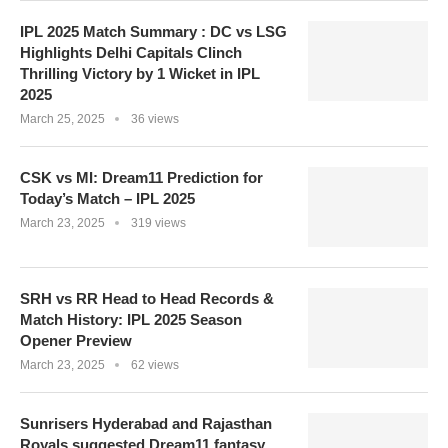
IPL 2025 Match Summary : DC vs LSG
Highlights Delhi Capitals Clinch
Thrilling Victory by 1 Wicket in IPL
2025
March 25, 2025
36 views
CSK vs MI: Dream11 Prediction for
Today’s Match – IPL 2025
March 23, 2025
319 views
SRH vs RR Head to Head Records &
Match History: IPL 2025 Season
Opener Preview
March 23, 2025
62 views
Sunrisers Hyderabad and Rajasthan
Royals suggested Dream11 fantasy