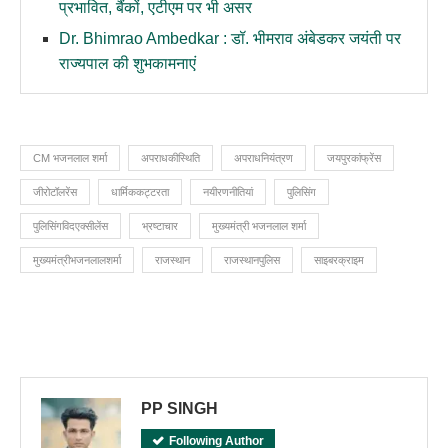
प्रभावित, बैंकों, एटीएम पर भी असर
Dr. Bhimrao Ambedkar : डॉ. भीमराव अंबेडकर जयंती पर
राज्यपाल की शुभकामनाएं
CM भजनलाल शर्मा
अपराधकीस्थिति
अपराधनियंत्रण
जयपुरकांफ्रेंस
जीरोटॉलरेंस
धार्मिककट्टरता
नयीरणनीतियां
पुलिसिंग
पुलिसिंगविदएक्सीलेंस
भ्रष्टाचार
मुख्यमंत्री भजनलाल शर्मा
मुख्यमंत्रीभजनलालशर्मा
राजस्थान
राजस्थानपुलिस
साइबरक्राइम
PP SINGH
Following Author