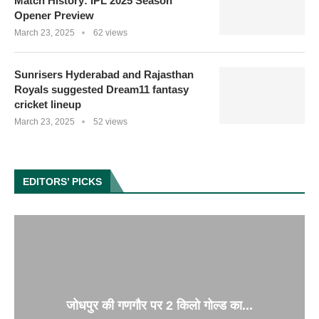
Match History: IPL 2025 Season
Opener Preview
March 23, 2025
62 views
Sunrisers Hyderabad and Rajasthan
Royals suggested Dream11 fantasy
cricket lineup
March 23, 2025
52 views
EDITORS’ PICKS
जोधपुर की गणगौर पर 2 किलो गोल्ड का...