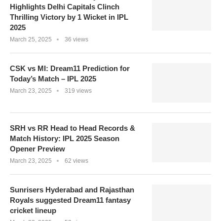
Highlights Delhi Capitals Clinch
Thrilling Victory by 1 Wicket in IPL
2025
March 25, 2025
36 views
CSK vs MI: Dream11 Prediction for
Today’s Match – IPL 2025
March 23, 2025
319 views
SRH vs RR Head to Head Records &
Match History: IPL 2025 Season
Opener Preview
March 23, 2025
62 views
Sunrisers Hyderabad and Rajasthan
Royals suggested Dream11 fantasy
cricket lineup