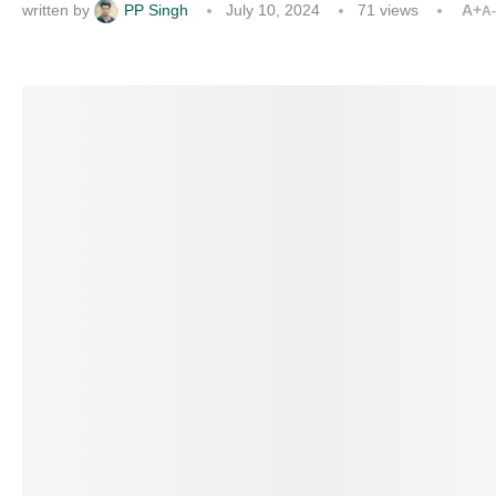
written by
PP Singh
July 10, 2024
71
views
A+
A-