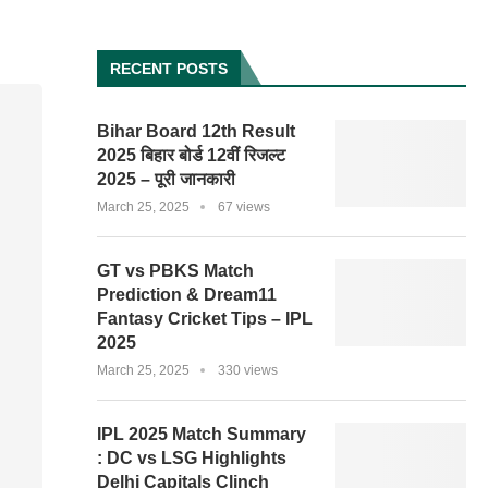
RECENT POSTS
Bihar Board 12th Result
2025 बिहार बोर्ड 12वीं रिजल्ट
2025 – पूरी जानकारी
March 25, 2025
67 views
GT vs PBKS Match
Prediction & Dream11
Fantasy Cricket Tips – IPL
2025
March 25, 2025
330 views
IPL 2025 Match Summary
: DC vs LSG Highlights
Delhi Capitals Clinch