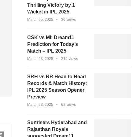
Thrilling Victory by 1
Wicket in IPL 2025
March 25, 2025
36 views
CSK vs MI: Dream11
Prediction for Today’s
Match – IPL 2025
March 23, 2025
319 views
SRH vs RR Head to Head
Records & Match History:
IPL 2025 Season Opener
Preview
March 23, 2025
62 views
Sunrisers Hyderabad and
Rajasthan Royals
suggested Dream11