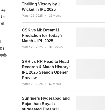
Thrilling Victory by 1
Wicket in IPL 2025
 बड़ी
March 25, 2025
36 views
बिना
ाशी
CSK vs MI: Dream11
Prediction for Today’s
Match – IPL 2025
ब
March 23, 2025
319 views
 है।
ेवली-
SRH vs RR Head to Head
Records & Match History:
IPL 2025 Season Opener
Preview
March 23, 2025
62 views
Sunrisers Hyderabad and
Rajasthan Royals
suggested Dream11