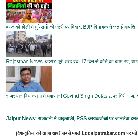
ब्रज की होली में मुस्लिमों की एंट्री पर विवाद, BJP विधायक ने जताई आपत्ति
Rajasthan News: बहरोड़ पूरी तरह बंद! 17 दिन से कोर्ट का काम ठप, व्या
राजस्थान विधानसभा में घमासान! Govind Singh Dotasra पर गिरी गाज, क
Jaipur News: राजधानी में चाकूबाजी, RSS कार्यकर्ताओं पर जानलेवा हम
(देश-दुनिया की ताजा खबरें सबसे पहले Localpatrakar.com पर पढ़ें,