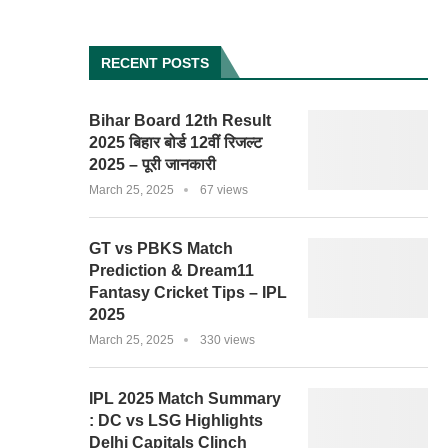
RECENT POSTS
Bihar Board 12th Result
2025 बिहार बोर्ड 12वीं रिजल्ट
2025 – पूरी जानकारी
March 25, 2025
67 views
GT vs PBKS Match
Prediction & Dream11
Fantasy Cricket Tips – IPL
2025
March 25, 2025
330 views
IPL 2025 Match Summary
: DC vs LSG Highlights
Delhi Capitals Clinch