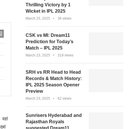
Thrilling Victory by 1
Wicket in IPL 2025
March 25, 2025
36 views
CSK vs MI: Dream11
Prediction for Today’s
Match – IPL 2025
March 23, 2025
319 views
SRH vs RR Head to Head
Records & Match History:
IPL 2025 Season Opener
Preview
March 23, 2025
62 views
Sunrisers Hyderabad and
 वहां
Rajasthan Royals
ुबां
suggested Dream11