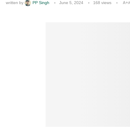
written by
PP Singh
June 5, 2024
168
views
A+
A