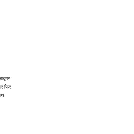
जादूगर
ार फिर
साथ