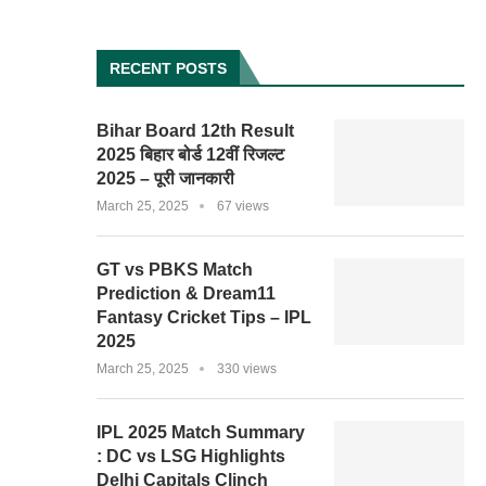
RECENT POSTS
Bihar Board 12th Result
2025 बिहार बोर्ड 12वीं रिजल्ट
2025 – पूरी जानकारी
March 25, 2025
67 views
GT vs PBKS Match
Prediction & Dream11
Fantasy Cricket Tips – IPL
2025
March 25, 2025
330 views
IPL 2025 Match Summary
: DC vs LSG Highlights
Delhi Capitals Clinch