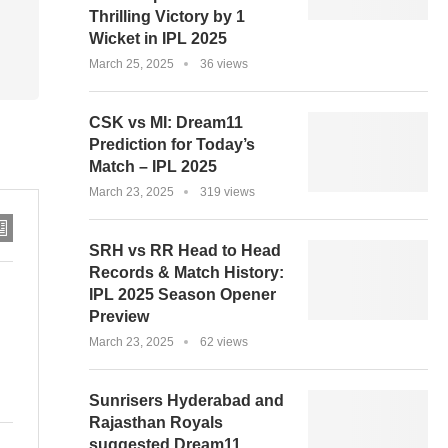
Thrilling Victory by 1
Wicket in IPL 2025
March 25, 2025
36 views
CSK vs MI: Dream11
Prediction for Today’s
Match – IPL 2025
March 23, 2025
319 views
SRH vs RR Head to Head
Records & Match History:
IPL 2025 Season Opener
Preview
March 23, 2025
62 views
Sunrisers Hyderabad and
Rajasthan Royals
suggested Dream11