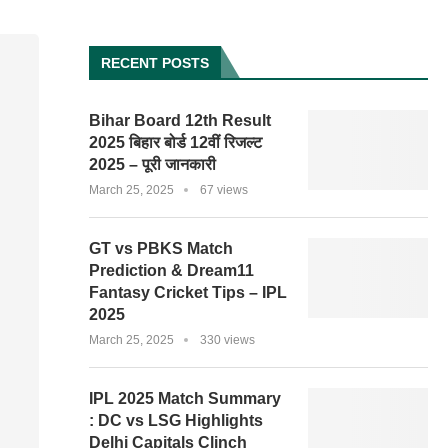
RECENT POSTS
Bihar Board 12th Result
2025 बिहार बोर्ड 12वीं रिजल्ट
2025 – पूरी जानकारी
March 25, 2025
67 views
GT vs PBKS Match
Prediction & Dream11
Fantasy Cricket Tips – IPL
2025
March 25, 2025
330 views
IPL 2025 Match Summary
: DC vs LSG Highlights
Delhi Capitals Clinch