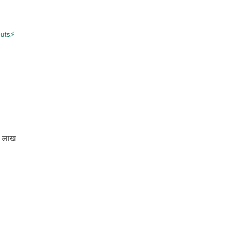
outs⚡
45 लाख