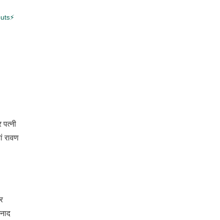
outs⚡
 पत्नी
ां रावण
िर
घनाद