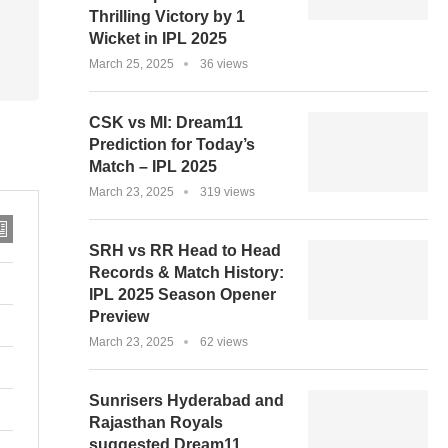
Thrilling Victory by 1
Wicket in IPL 2025
March 25, 2025
36 views
CSK vs MI: Dream11
Prediction for Today’s
Match – IPL 2025
March 23, 2025
319 views
SRH vs RR Head to Head
Records & Match History:
IPL 2025 Season Opener
Preview
March 23, 2025
62 views
Sunrisers Hyderabad and
Rajasthan Royals
suggested Dream11