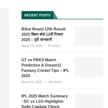
RECENT POSTS
Bihar Board 12th Result
2025 बिहार बोर्ड 12वीं रिजल्ट
2025 – पूरी जानकारी
March 25, 2025
67 views
GT vs PBKS Match
Prediction & Dream11
Fantasy Cricket Tips – IPL
2025
March 25, 2025
330 views
IPL 2025 Match Summary
: DC vs LSG Highlights
Delhi Capitals Clinch